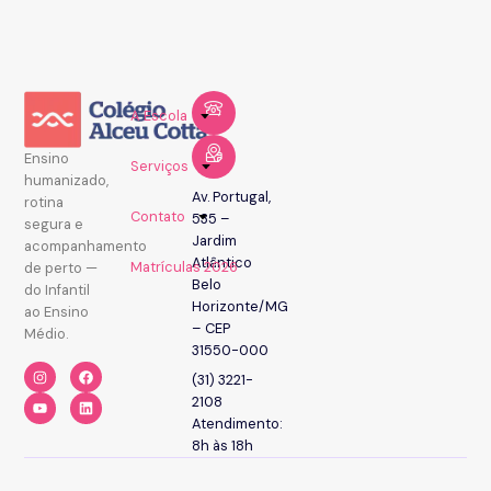
A Escola
Ensino
Serviços
humanizado,
Av. Portugal,
rotina
Contato
535 –
segura e
Jardim
acompanhamento
Atlântico
Matrículas 2026
de perto —
Belo
do Infantil
Horizonte/MG
ao Ensino
– CEP
Médio.
31550-000
(31) 3221-
2108
Atendimento:
8h às 18h