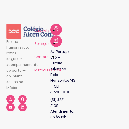
A Escola
Ensino
Serviços
humanizado,
Av. Portugal,
rotina
Contato
535 –
segura e
Jardim
acompanhamento
Atlântico
Matrículas 2026
de perto —
Belo
do Infantil
Horizonte/MG
ao Ensino
– CEP
Médio.
31550-000
(31) 3221-
2108
Atendimento:
8h às 18h