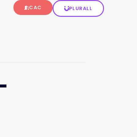
CAC
PLURALL
–