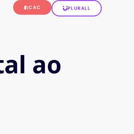
CAC
PLURALL
al ao