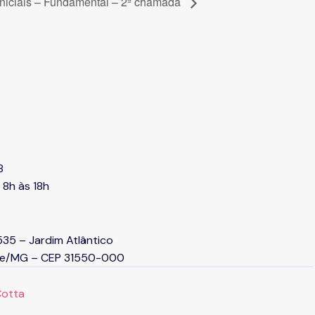
Iniciais – Fundamental – 2ª chamada
8
 8h às 18h
 535 – Jardim Atlântico
nte/MG – CEP 31550-000
Cotta