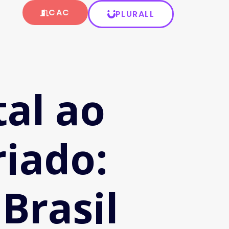
CAC
PLURALL
al ao
riado:
Brasil