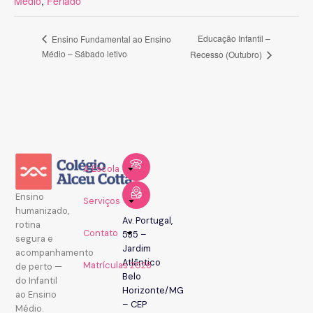
Médio
,
Feriado
Educação Infantil –
Ensino Fundamental ao Ensino
Médio – Sábado letivo
Recesso (Outubro)
A Escola
Ensino
Serviços
humanizado,
Av. Portugal,
rotina
Contato
535 –
segura e
Jardim
acompanhamento
Atlântico
Matrículas 2026
de perto —
Belo
do Infantil
Horizonte/MG
ao Ensino
– CEP
Médio.