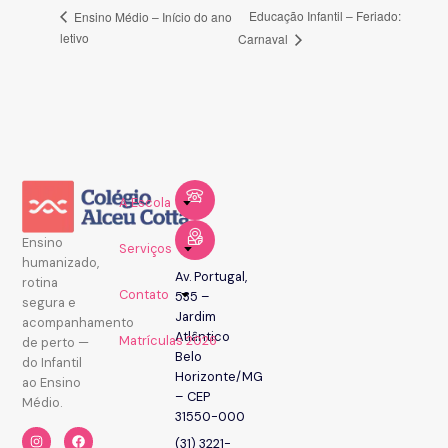
Educação Infantil – Feriado:
Ensino Médio – Início do ano
letivo
Carnaval
A Escola
Ensino
Serviços
humanizado,
Av. Portugal,
rotina
Contato
535 –
segura e
Jardim
acompanhamento
Atlântico
Matrículas 2026
de perto —
Belo
do Infantil
Horizonte/MG
ao Ensino
– CEP
Médio.
31550-000
(31) 3221-