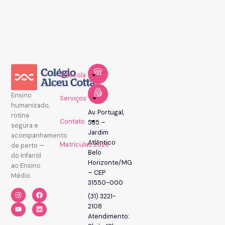
A Escola
Ensino
Serviços
humanizado,
Av. Portugal,
rotina
Contato
535 –
segura e
Jardim
acompanhamento
Atlântico
Matrículas 2026
de perto —
Belo
do Infantil
Horizonte/MG
ao Ensino
– CEP
Médio.
31550-000
(31) 3221-
2108
Atendimento: