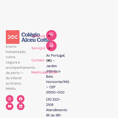
A Escola
Ensino
Serviços
humanizado,
Av. Portugal,
rotina
Contato
535 –
segura e
Jardim
acompanhamento
Atlântico
Matrículas 2026
de perto —
Belo
do Infantil
Horizonte/MG
ao Ensino
– CEP
Médio.
31550-000
(31) 3221-
2108
Atendimento:
8h às 18h