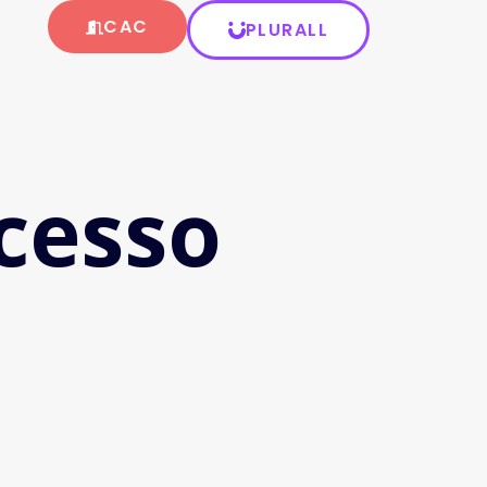
CAC
PLURALL
cesso