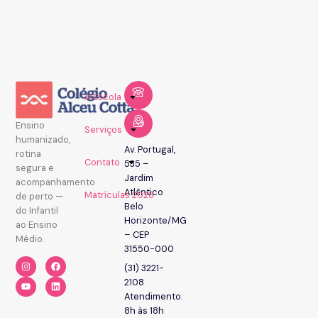
A Escola
Ensino
Serviços
humanizado,
Av. Portugal,
rotina
Contato
535 –
segura e
Jardim
acompanhamento
Atlântico
Matrículas 2026
de perto —
Belo
do Infantil
Horizonte/MG
ao Ensino
– CEP
Médio.
31550-000
(31) 3221-
2108
Atendimento:
8h às 18h