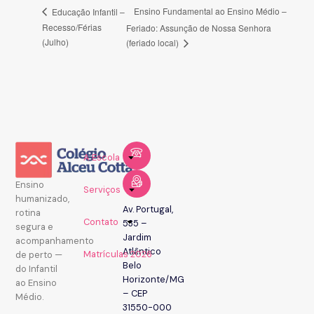
Ensino Fundamental ao Ensino Médio –
Educação Infantil –
Recesso/Férias
Feriado: Assunção de Nossa Senhora
(Julho)
(feriado local)
A Escola
Ensino
Serviços
humanizado,
Av. Portugal,
rotina
Contato
535 –
segura e
Jardim
acompanhamento
Atlântico
Matrículas 2026
de perto —
Belo
do Infantil
Horizonte/MG
ao Ensino
– CEP
Médio.
31550-000